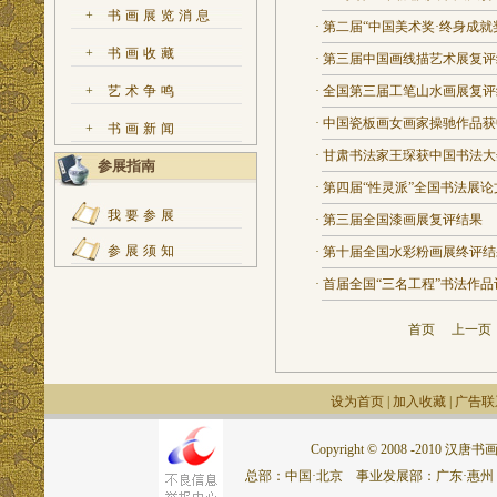
+
书画展览消息
·
第二届“中国美术奖·终身成就
+
书画收藏
·
第三届中国画线描艺术展复评
+
艺术争鸣
·
全国第三届工笔山水画展复评
·
中国瓷板画女画家操驰作品获
+
书画新闻
·
甘肃书法家王琛获中国书法大
参展指南
·
第四届“性灵派”全国书法展
我要参展
·
第三届全国漆画展复评结果
参展须知
·
第十届全国水彩粉画展终评结
·
首届全国“三名工程”书法作
首页
上一
设为首页
|
加入收藏
|
广告联
Copyright © 2008 -2010 汉唐书画网.
总部：中国·北京 事业发展部：广东·惠州 联系电话