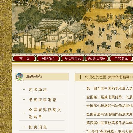
首 页
网站简介
历代书画家
近现代名家
当代名家
最新动态
您现在的位置:
大中华书画网
>
·
第一届全国中国画学术展入选名
+
艺术动态
·
全国第二届篆书展优秀、入展
+
书画征稿消息
·
全国第七届楹联书法作品展优
全国展览获奖入
+
·
全国首届书法临帖作品展优秀
选名单
·
第四届中国高校美术作品学年
+
拍卖消息
·
“兰亭杯”全国残疾人书法大赛