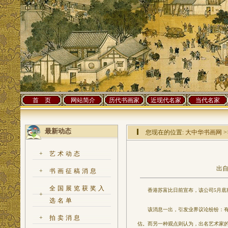
首 页
网站简介
历代书画家
近现代名家
当代名家
最新动态
您现在的位置:
大中华书画网
>
+
艺术动态
出自
+
书画征稿消息
全国展览获奖入
香港苏富比日前宣布，该公司5月底将
+
选名单
该消息一出，引发业界议论纷纷：有人认
+
拍卖消息
估。而另一种观点则认为，出名艺术家的