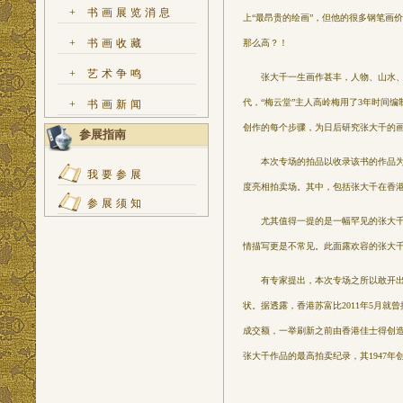
+
书画展览消息
上“最昂贵的绘画”，但他的很多钢笔画
+
书画收藏
那么高？！
+
艺术争鸣
张大千一生画作甚丰，人物、山水、花
代，“梅云堂”主人高岭梅用了3年时间
+
书画新闻
创作的每个步骤，为日后研究张大千的
参展指南
本次专场的拍品以收录该书的作品为重
我要参展
度亮相拍卖场。其中，包括张大千在香
参展须知
尤其值得一提的是一幅罕见的张大千正
情描写更是不常见。此面露欢容的张大千
有专家提出，本次专场之所以敢开出过
状。据透露，香港苏富比2011年5月就
成交额，一举刷新之前由香港佳士得创造
张大千作品的最高拍卖纪录，其1947年